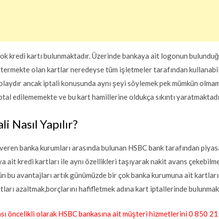
ok kredi kartı bulunmaktadır. Üzerinde bankaya ait logonun bulunduğu
stermekte olan kartlar neredeyse tüm işletmeler tarafından kullanabil
 kolaydır ancak iptali konusunda aynı şeyi söylemek pek mümkün olmam
 iptal edilememekte ve bu kart hamillerine oldukça sıkıntı yaratmaktadı
i Nasıl Yapılır?
 veren banka kurumları arasında bulunan HSBC bank tarafından piya
ait kredi kartları ile aynı özellikleri taşıyarak nakit avans çekebilm
n bu avantajları artık günümüzde bir çok banka kurumuna ait kartları
ları azaltmak,borçlarını hafifletmek adına kart iptallerinde bulunma
ması öncelikli olarak HSBC bankasına ait müşteri hizmetlerini 0 850 