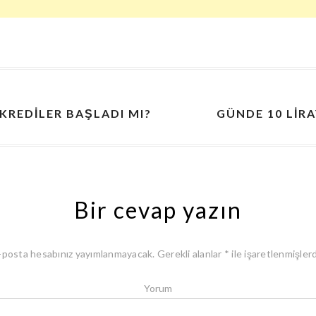
 KREDILER BAŞLADI MI?
GÜNDE 10 LİR
Bir cevap yazın
-posta hesabınız yayımlanmayacak.
Gerekli alanlar
*
ile işaretlenmişlerd
Yorum