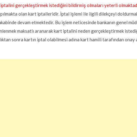
iptalini gerçekleştirmek istediğini bildirmiş olmaları yeterli olmaktad
apılmakta olan kart iptalleridir. İptal işlemi ile ilgili dilekçeyi doldur
i akabinde devam etmektedir. Bu işlem neticesinde bankanın genel müdü
nlenmek maksatlı aranarak kart iptalini neden gerçekleştirmek istediğ
ıktan sonra kartın iptal olabilmesi adına kart hamili tarafından onay a