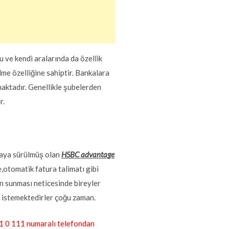
 ve kendi aralarında da özellik
me özelliğine sahiptir. Bankalara
aktadır. Genellikle şubelerden
r.
saya sürülmüş olan
HSBC advantage
e,otomatik fatura talimatı gibi
n sunması neticesinde bireyler
k istemektedirler çoğu zaman.
211 0 111 numaralı telefondan