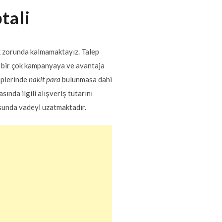
tali
ek zorunda kalmamaktayız. Talep
ı, bir çok kampanyaya ve avantaja
ceplerinde
nakit para
bulunmasa dahi
nda ilgili alışveriş tutarını
usunda vadeyi uzatmaktadır.