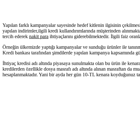
Yapılan farklı kampanyalar sayesinde hedef kitlenin ilgisinin çekilmes
yapılan indirimler,ilgili kredi kullandırımlarında müşterinden alınma
tercih ederek
nakit para
ihtiyaçlarını giderebilmektedir. İlgili faiz ora
Örneğin ülkemizde yaptığı kampanyalar ve sunduğu ürünler ile tanınmak
Kredi bankası tarafından şimdilerde yapılan kampanya kapsamında gü
İhtiyaç kredisi adı altında piyasaya sunulmakta olan bu ürün ile kena
kredilerden özellikle dosya masrafı adı altında alınan masraftan da mua
hesaplanmaktadır. Yani bir ayda her gün 10-TL kenara koyduğunuz tak