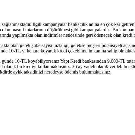
i sağlanmaktadır. İlgili kampanyalar bankacılık adına en çok kar getiren 
kta olan masraf tutarlarının düşürülmesi gibi kampanyalardır. Bu kampan
nlarında yapılmakta olan indirimler neticesinde geri ödenecek olan kredi t
ta olan gerek şube sayısı fazlalığı, gerekse müşteri potansiyeli açısın
nde 10-TL yi kenara koyarak kredi çekebilme imkanına sahip olmaktas
ra günde 10-TL koyabiliyorsanız Yapı Kredi bankasından 9.000-TL tutarın
f olarak bu krediyi kullanmaktasınız. 36 ay vadeli olarak verilebilmekte
dirde aylık taksidinizi neredeyse ödemiş bulunmaktasınız.