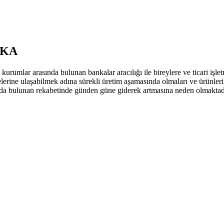
NKA
mlar arasında bulunan bankalar aracılığı ile bireylere ve ticari işletme
lelerine ulaşabilmek adına sürekli üretim aşamasında olmaları ve ürünler
nda bulunan rekabetinde günden güne giderek artmasına neden olmaktadı