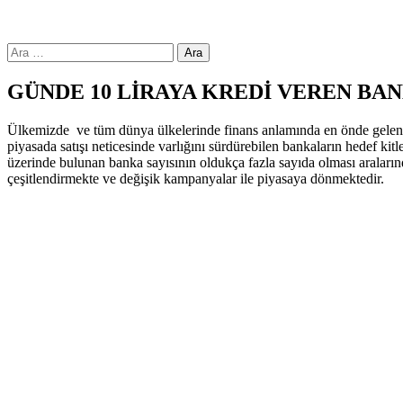
Arama:
GÜNDE 10 LİRAYA KREDİ VEREN BA
Ülkemizde ve tüm dünya ülkelerinde finans anlamında en önde gelen kuru
piyasada satışı neticesinde varlığını sürdürebilen bankaların hedef kit
üzerinde bulunan banka sayısının oldukça fazla sayıda olması araları
çeşitlendirmekte ve değişik kampanyalar ile piyasaya dönmektedir.