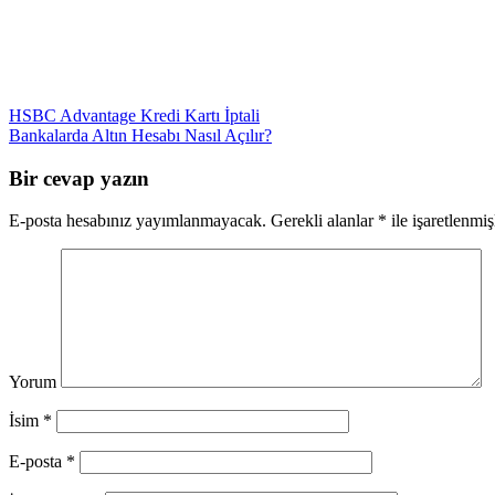
Yazı
HSBC Advantage Kredi Kartı İptali
Bankalarda Altın Hesabı Nasıl Açılır?
dolaşımı
Bir cevap yazın
E-posta hesabınız yayımlanmayacak.
Gerekli alanlar
*
ile işaretlenmiş
Yorum
İsim
*
E-posta
*