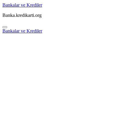
Skip
Bankalar ve Krediler
to
Banka.kredikarti.org
content
Bankalar ve Krediler