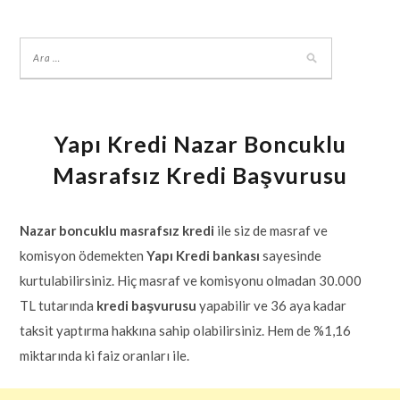
Yapı Kredi Nazar Boncuklu
Masrafsız Kredi Başvurusu
Nazar boncuklu masrafsız kredi
ile siz de masraf ve
komisyon ödemekten
Yapı Kredi bankası
sayesinde
kurtulabilirsiniz. Hiç masraf ve komisyonu olmadan 30.000
TL tutarında
kredi başvurusu
yapabilir ve 36 aya kadar
taksit yaptırma hakkına sahip olabilirsiniz. Hem de %1,16
miktarında ki faiz oranları ile.