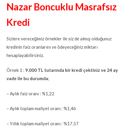
Nazar Boncuklu Masrafsız
Kredi
Sizlere vereceğimiz örnekler ile siz de almış olduğunuz
kredinin faiz oranlarını ve ödeyeceğiniz miktarı
hesaplayabilirsiniz.
Örnek 1 :
9.000 TL tutarında bir kredi çektiniz ve 24 ay
vade ile bu durumda
;
– Aylık faiz oranı : %1,22
– Aylık toplam maliyet oranı : %1,46
– Yıllık toplam maliyet oranı : %17,57