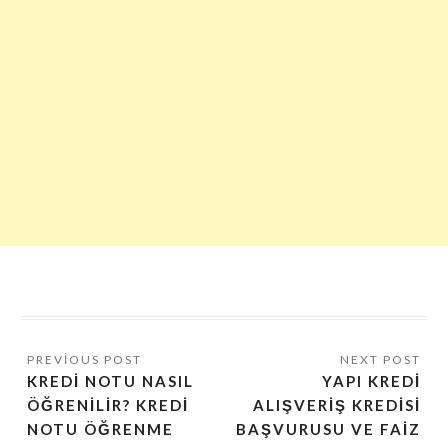
KREDI NOTU NASIL
YAPI KREDI
ÖĞRENILIR? KREDI
ALIŞVERIŞ KREDISI
NOTU ÖĞRENME
BAŞVURUSU VE FAIZ