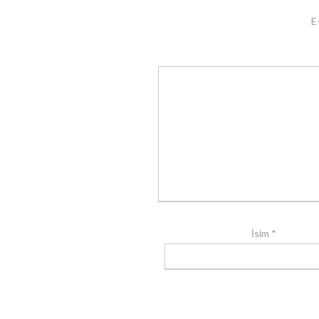
E
İsim
*