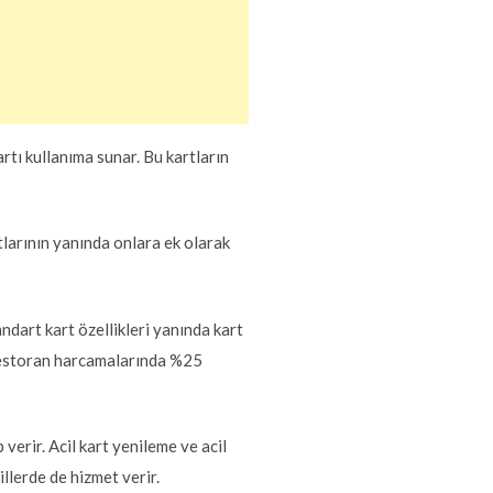
artı kullanıma sunar. Bu kartların
tlarının yanında onlara ek olarak
dart kart özellikleri yanında kart
e restoran harcamalarında %25
 verir. Acil kart yenileme ve acil
illerde de hizmet verir.