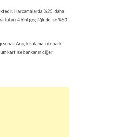
mektedir. Harcamalarda %25 daha
ma tutarı 4 bini geçtiğinde ise %50
ı sunar. Araç kiralama, otopark
inum kart ise bankanın diğer