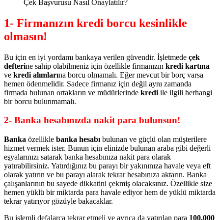
Çek Başvurusu Nasıl Onaylatılır?
1- Firmanızın kredi borcu kesinlikle
olmasın!
Bu için en iyi yordamı bankaya verilen güvendir. İşletmede
çek
defteri
ne sahip olabilmeniz için özellikle firmanızın
kredi kartına
ve
kredi alımları
na borcu olmamalı. Eğer mevcut bir borç varsa
hemen ödenmelidir. Sadece firmanız için değil aynı zamanda
firmada bulunan ortakların ve müdürlerinde
kredi
ile ilgili herhangi
bir borcu bulunmamalı.
2- Banka hesabınızda nakit para bulunsun!
Banka
özellikle
banka hesabı
bulunan ve güçlü olan müşterilere
hizmet vermek ister. Bunun için elinizde bulunan araba gibi değerli
eşyalarınızı satarak banka hesabınıza nakit para olarak
yatırabilirsiniz. Yatırdığınız bu parayı bir yakınınıza havale veya eft
olarak yatırın ve bu parayı alarak tekrar hesabınıza aktarın. Banka
çalışanlarının bu sayede dikkatini çekmiş olacaksınız. Özellikle size
hemen yüklü bir miktarda para havale ediyor hem de yüklü miktarda
tekrar yatırıyor gözüyle bakacaklar.
Bu işlemli defalarca tekrar etmeli ve ayrıca da yatırılan para
100.000