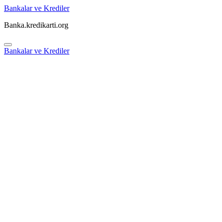
Skip
Bankalar ve Krediler
to
Banka.kredikarti.org
content
Bankalar ve Krediler