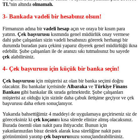
TL’
nin altında
olmamalı.
3- Bankada vadeli bir hesabınız olsun!
Firmanızın adına bir
vadeli hesap
açın ve oraya bir kısım para
yatırın.
Çek başvurusu
kısmında genel müdürlük onay vermese
dahi şube çalışanları sizin vadeli hesabınızı görerek herhangi bir
durumda buradan para çekimi yaparız diyerek genel müdürlüğü ikna
edebilir. Şube çalışanları ile de aranızı sıkı tutmalısınız bu sayede
çek
alabilirsiniz.
4- Çek başvurusu için küçük bir banka seçin!
Çek başvurusu
için müşterisi az olan bir banka seçimi doğru
olacaktır. Bu bankalar içerisinde
Albaraka
ve
Türkiye Finans
Bankası
gibi bankalar ilk sırada gelmektedir. Şube çalışanları
müşterisi az olduğu için sizinle daha çabuk iletişime geçiyor ve çek
başvurusu daha erken sonuçlanıyor.
Yukarıda bahsettiğimiz 4 maddeyi de uygulamaya geçirirseniz siz de
göreceksiniz ki
çek koçanı
nı kısa sürede elinize almış olacaksınız.
Burada önemli olan nakit para ihtiyacıdır. Bunun için
yakınlarınızdan biraz destek alarak kısa süreliğine nakit para
görünümünü yaratıp
çek başvuru
nuzu sonuçlandırabilirsiniz.