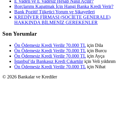
E Vadeli ve E Vadesiz Hesap Nasıl Açılır?
Borçlarımı Kapatmak İçin Hangi Banka Kredi Verir?
Bank Pozitif Tüketici Yorum ve Şikayetleri
KREDİVER FİRMASI (SOCİETE GENERALE)
HAKKINDA BİLMENİZ GEREKENLER
Son Yorumlar
Ön Ödemesiz Kredi Verilir 70.000 TL
için
Dila
Ön Ödemesiz Kredi Verilir 70.000 TL
için
Burcu
Ön Ödemesiz Kredi Verilir 70.000 TL
için
Ayça
İstanbul’da Bankasız Kredi Çıkartılır
için
Veli yıldırım
Ön Ödemesiz Kredi Verilir 70.000 TL
için
Nihat
© 2026 Bankalar ve Krediler