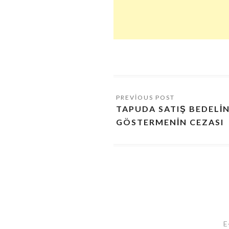
TAPUDA SATIŞ BEDELI
GÖSTERMENIN CEZASI
E