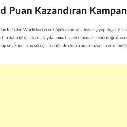
d Puan Kazandıran Kampan
ndan biri olan World kartın en büyük avantajı alışveriş yaptıkça birik
llikten daha iyi şartlarda faydalanma hizmeti sunmak amacı doğrultu
up söz konusu bu süreçler dahilinde ekstra puan kazanma ve dilediğim