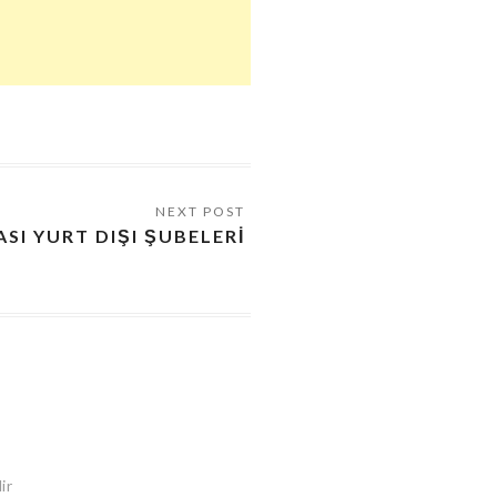
SI YURT DIŞI ŞUBELERI
ir