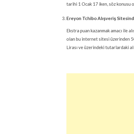
tarihi 1 Ocak 17 iken, söz konusu 
Ereyon Tchibo
Alışveriş Sitesi
Ekstra puan kazanmak amacı ile alı
olan bu internet sitesi üzerinden 
Lirası ve üzerindeki tutarlardaki 