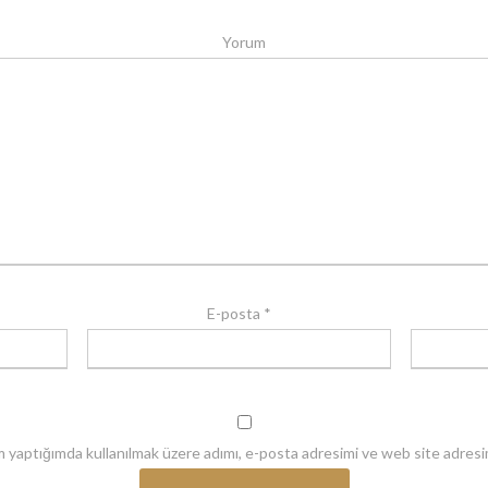
Yorum
E-posta
*
m yaptığımda kullanılmak üzere adımı, e-posta adresimi ve web site adresim