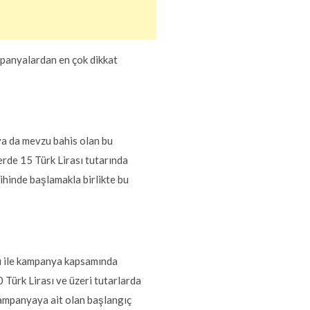
mpanyalardan en çok dikkat
ya da mevzu bahis olan bu
erde 15 Türk Lirası tutarında
hinde başlamakla birlikte bu
sı ile kampanya kapsamında
Türk Lirası ve üzeri tutarlarda
kampanyaya ait olan başlangıç