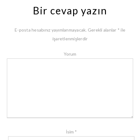
Bir cevap yazın
E-posta hesabınız yayımlanmayacak.
Gerekli alanlar
*
ile
işaretlenmişlerdir
Yorum
İsim
*