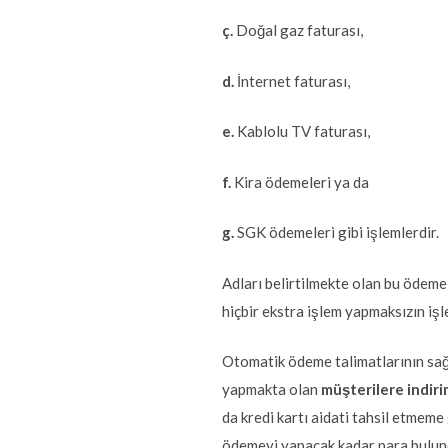
ç.
Doğal gaz faturası,
d.
İnternet faturası,
e.
Kablolu TV faturası,
f.
Kira ödemeleri ya da
g.
SGK ödemeleri gibi işlemlerdir.
Adları belirtilmekte olan bu ödeme
hiçbir ekstra işlem yapmaksızın iş
Otomatik ödeme talimatlarının sağl
yapmakta olan
müşterilere indir
da kredi kartı aidati tahsil etmem
ödemeyi yapacak kadar para bulund