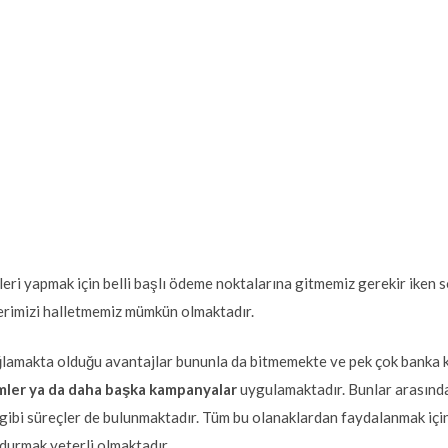
leri yapmak için belli başlı ödeme noktalarına gitmemiz gerekir ike
lerimizi halletmemiz mümkün olmaktadır.
amakta olduğu avantajlar bununla da bitmemekte ve pek çok banka kend
imler ya da daha başka kampanyalar
uygulamaktadır. Bunlar arasında
e gibi süreçler de bulunmaktadır. Tüm bu olanaklardan faydalanmak iç
urmak yeterli olmaktadır.