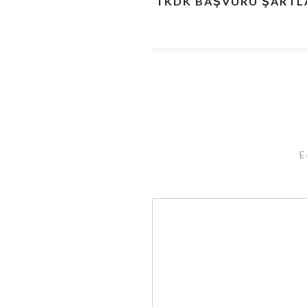
TKDK BAŞVURU ŞARTLA
E