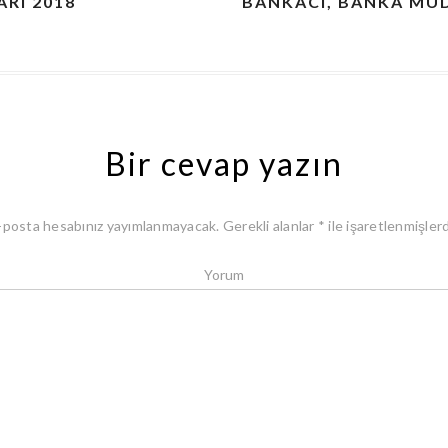
RI 2018
BANKACI, BANKA MÜ
Bir cevap yazın
-posta hesabınız yayımlanmayacak.
Gerekli alanlar
*
ile işaretlenmişlerd
Yorum