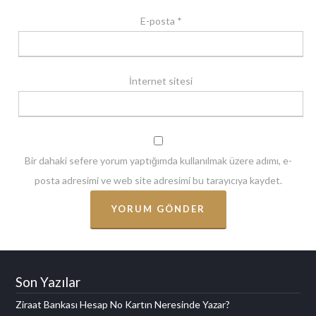
E-posta
*
İnternet sitesi
Bir dahaki sefere yorum yaptığımda kullanılmak üzere adımı, e-
posta adresimi ve web site adresimi bu tarayıcıya kaydet.
Son Yazılar
Ziraat Bankası Hesap No Kartın Neresinde Yazar?