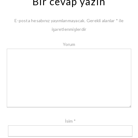
Bir cevap yazın
E-posta hesabınız yayımlanmayacak.
Gerekli alanlar
*
ile
işaretlenmişlerdir
Yorum
İsim
*