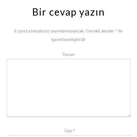
Bir cevap yazın
E-posta hesabınız yayımlanmayacak.
Gerekli alanlar
*
ile
işaretlenmişlerdir
Yorum
İsim
*