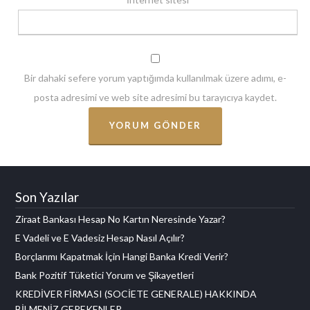
Bir dahaki sefere yorum yaptığımda kullanılmak üzere adımı, e-
posta adresimi ve web site adresimi bu tarayıcıya kaydet.
Son Yazılar
Ziraat Bankası Hesap No Kartın Neresinde Yazar?
E Vadeli ve E Vadesiz Hesap Nasıl Açılır?
Borçlarımı Kapatmak İçin Hangi Banka Kredi Verir?
Bank Pozitif Tüketici Yorum ve Şikayetleri
KREDİVER FİRMASI (SOCİETE GENERALE) HAKKINDA
BİLMENİZ GEREKENLER