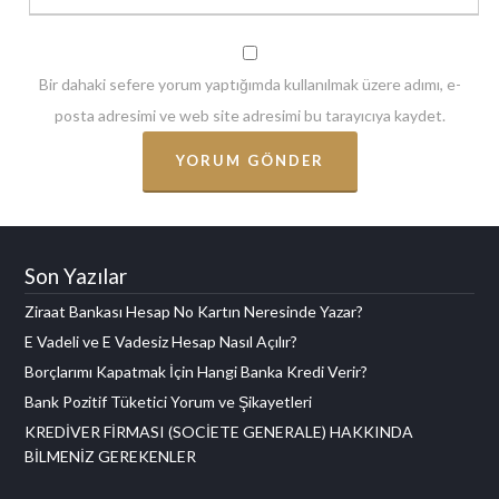
Bir dahaki sefere yorum yaptığımda kullanılmak üzere adımı, e-
posta adresimi ve web site adresimi bu tarayıcıya kaydet.
Son Yazılar
Ziraat Bankası Hesap No Kartın Neresinde Yazar?
E Vadeli ve E Vadesiz Hesap Nasıl Açılır?
Borçlarımı Kapatmak İçin Hangi Banka Kredi Verir?
Bank Pozitif Tüketici Yorum ve Şikayetleri
KREDİVER FİRMASI (SOCİETE GENERALE) HAKKINDA
BİLMENİZ GEREKENLER