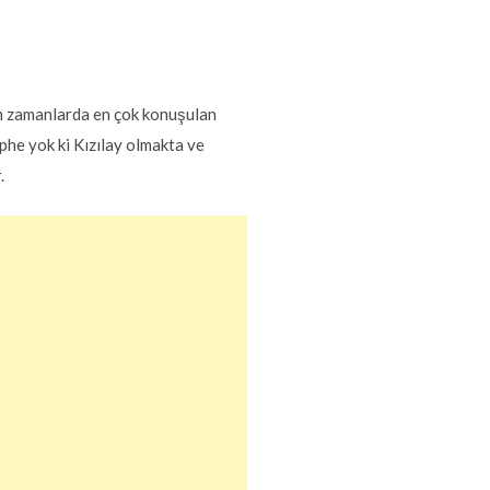
on zamanlarda en çok konuşulan
üphe yok ki Kızılay olmakta ve
.