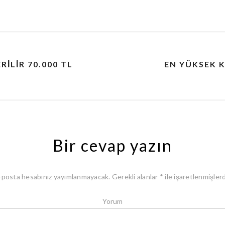
ILIR 70.000 TL
EN YÜKSEK K
Bir cevap yazın
-posta hesabınız yayımlanmayacak.
Gerekli alanlar
*
ile işaretlenmişlerd
Yorum