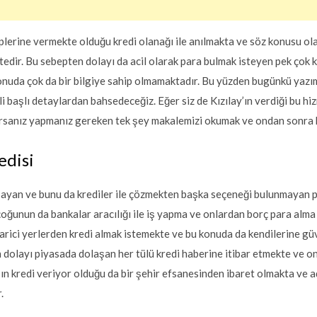
plerine vermekte olduğu kredi olanağı ile anılmakta ve söz konusu ola
tedir. Bu sebepten dolayı da acil olarak para bulmak isteyen pek çok k
nuda çok da bir bilgiye sahip olmamaktadır. Bu yüzden bugünkü yaz
li başlı detaylardan bahsedeceğiz. Eğer siz de Kızılay’ın verdiği bu hiz
rsanız yapmanız gereken tek şey makalemizi okumak ve ondan sonra k
edisi
aşayan ve bunu da krediler ile çözmekten başka seçeneği bulunmayan p
çoğunun da bankalar aracılığı ile iş yapma ve onlardan borç para alm
ici yerlerden kredi almak istemekte ve bu konuda da kendilerine güve
 dolayı piyasada dolaşan her tülü kredi haberine itibar etmekte ve o
y’ın kredi veriyor olduğu da bir şehir efsanesinden ibaret olmakta ve 
.