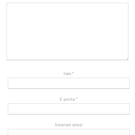
İsim
*
E-posta
*
İnternet sitesi