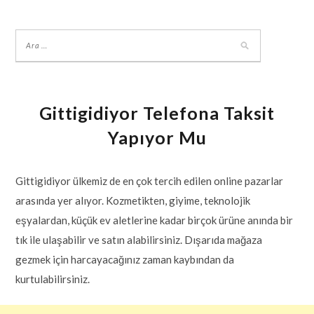
Gittigidiyor Telefona Taksit
Yapıyor Mu
Gittigidiyor ülkemiz de en çok tercih edilen online pazarlar
arasında yer alıyor. Kozmetikten, giyime, teknolojik
eşyalardan, küçük ev aletlerine kadar birçok ürüne anında bir
tık ile ulaşabilir ve satın alabilirsiniz. Dışarıda mağaza
gezmek için harcayacağınız zaman kaybından da
kurtulabilirsiniz.