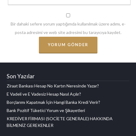
Bir dahaki sefere yorum yaptığımda kullanılmak üzere adımı, e-
posta adresimi ve web site adresimi bu tarayıcıya kaydet.
Son Yazılar
Ziraat Bankası Hesap No Kartın Neresinde Yazar?
E Vadeli ve E Vadesiz Hesap Nasıl Açılır?
Borçlarımı Kapatmak İçin Hangi Banka Kredi Verir?
Bank Pozitif Tüketici Yorum ve Şikayetleri
KREDİVER FİRMASI (SOCİETE GENERALE) HAKKINDA
BİLMENİZ GEREKENLER