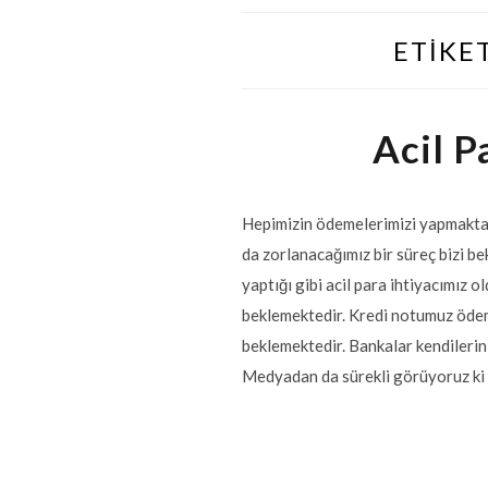
ETIKE
Acil P
Hepimizin ödemelerimizi yapmakta 
da zorlanacağımız bir süreç bizi 
yaptığı gibi acil para ihtiyacımız 
beklemektedir. Kredi notumuz ödeme
beklemektedir. Bankalar kendilerini
Medyadan da sürekli görüyoruz ki k