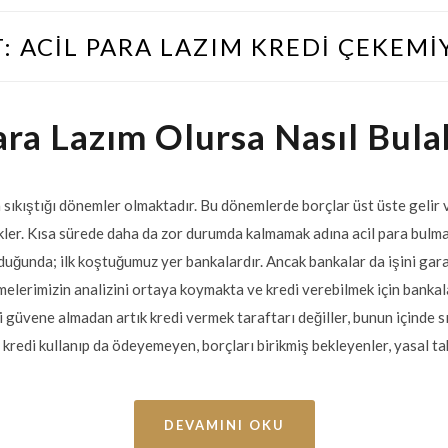
T:
ACIL PARA LAZIM KREDI ÇEKEM
ara Lazım Olursa Nasıl Bulab
sıkıştığı dönemler olmaktadır. Bu dönemlerde borçlar üst üste gelir 
bekler. Kısa sürede daha da zor durumda kalmamak adına acil para bul
olduğunda; ilk koştuğumuz yer bankalardır. Ancak bankalar da işini gara
lerimizin analizini ortaya koymakta ve kredi verebilmek için bankala
 güvene almadan artık kredi vermek taraftarı değiller, bunun içinde sık
redi kullanıp da ödeyemeyen, borçları birikmiş bekleyenler, yasal t
DEVAMINI OKU