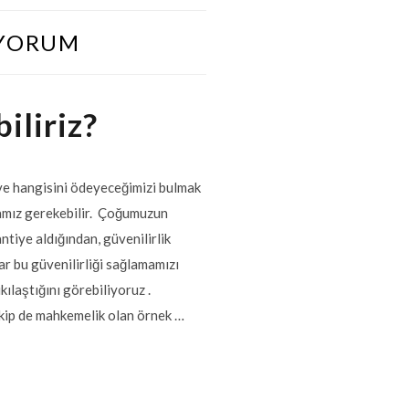
IYORUM
iliriz?
ve hangisini ödeyeceğimizi bulmak
mamız gerekebilir. Çoğumuzun
ntiye aldığından, güvenilirlik
r bu güvenilirliği sağlamamızı
ılaştığını görebiliyoruz .
akip de mahkemelik olan örnek …