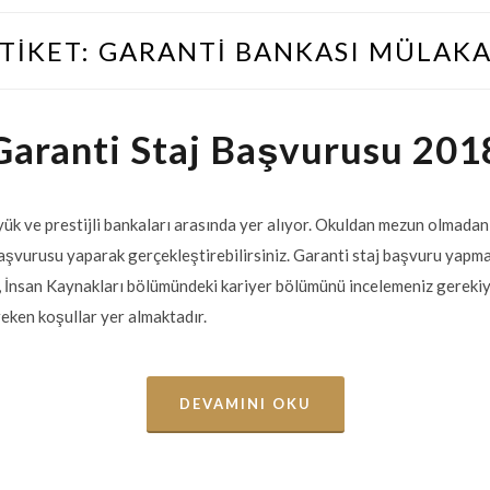
TIKET:
GARANTI BANKASI MÜLAK
Garanti Staj Başvurusu 201
yük ve prestijli bankaları arasında yer alıyor. Okuldan mezun olmada
başvurusu yaparak gerçekleştirebilirsiniz. Garanti staj başvuru yapma
n, İnsan Kaynakları bölümündeki kariyer bölümünü incelemeniz gerekiy
reken koşullar yer almaktadır.
DEVAMINI OKU